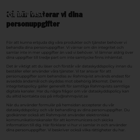
Så här hanterar vi dina
Open n
personuppgifter
För att kunna erbjuda dig våra produkter och tjänster behöver vi
behandla dina personuppgifter. Vi värnar om din integritet och
samlar inte in mer uppgifter än vad vi behöver. Vi lämnar aldrig över
dina uppgifter till tredje part om inte samtycke finns inhämtat.
Det är viktigt att du läser och förstår vår dataskyddspolicy innan du
beställer eller använder våra tjänster. Vi tar ansvar för att
personuppgifter som behandlas av Rahmqvist används endast för
avsedda ändamål och skyddas mot obehörig åtkomst. Denna
integritetspolicy gäller generellt för samtliga Rahmqvists samtliga
digitala kanaler. Har du några frågor om vår dataskyddspolicy kan
du alltid kontakta oss på info@rahmqvist.se
När du använder formulär på hemsidan accepterar du vår
dataskyddspolicy och vår behandling av dina personuppgifter. Du
godkänner också att Rahmqvist använder elektroniska
kommunikationskanaler för att kommunicera och skicka
information till dig. Här förklarar vi hur vi samlar in och använder
dina personuppgifter. Vi beskriver också vilka rättigheter du har.