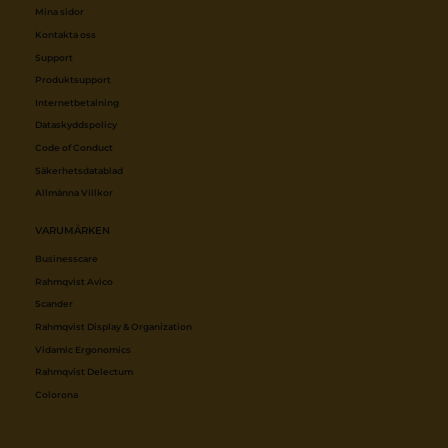
Mina sidor
Kontakta oss
Support
Produktsupport
Internetbetalning
Dataskyddspolicy
Code of Conduct
Säkerhetsdatablad
Allmänna Villkor
VARUMÄRKEN
Businesscare
Rahmqvist Avico
Scander
Rahmqvist Display & Organization
Vidamic Ergonomics
Rahmqvist Delectum
Colorona