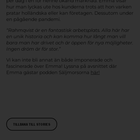
per dag i en för henne okänd marknad. Emma visar
hur man lyckas ute hos kunderna trots att hon varken
pratar holländska eller kan företagen. Dessutom under
en pågående pandemi.
“Rahmqvist är en fantastisk arbetsplats. Alla här har
en unik historia och kan komma hur långt man vill
bara man har drivet och är öppen för nya möjligheter.
Ingen dröm är för stor.”
Vi kan inte bli annat än både imponerade och
fascinerade över Emma! Lyssna på avsnittet där
Emma gästar podden Säljmorsorna
här!
TILLBAKA TILL STORIES