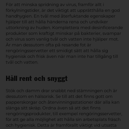
För att minska spridning av virus, framför allt i
förkylningstider, är det viktigt att upprätthålla en god
handhygien. En tvål med återfuktande egenskaper
hjälper till att hålla händerna rena och undviker
uttorkning av huden. Komplettera med desinficerande
produkter som kraftigt minskar på bakterier, svampar
och virus som vanlig tvål och vatten inte hjälper mot.
Är man dessutom ofta på resande fot är
rengöringsservetter ett smidigt sätt att hålla sig
hygienisk och frisk även när man inte har tillgång till
tvål och vatten.
Håll rent och snyggt
Stök och damm drar snabbt ned stämningen och är
dessutom en hälsorisk. Se till att det finns gott om
papperskorgar och återvinningsstationer där alla kan
slänga sitt skräp. Ordna även så att det finns
rengöringsprodukter, till exempel rengöringsservetter,
för att ge alla möjlighet att hålla sin arbetsplats fräsch
och hygienisk. Detta är framförallt viktigt vid utsatta