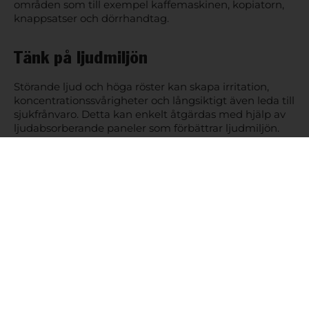
områden som till exempel kaffemaskinen, kopiatorn,
knappsatser och dörrhandtag.
Tänk på ljudmiljön
Störande ljud och höga röster kan skapa irritation,
koncentrationssvårigheter och långsiktigt även leda till
sjukfrånvaro. Detta kan enkelt åtgärdas med hjälp av
ljudabsorberande paneler som förbättrar ljudmiljön.
Alternativt ”akustikfötter” som reducerar onödiga ljud
från exempelvis stolar som skrapar i golv.
Gör arbetsplatsen hemtrevlig
Eftersom vi tillbringar mycket tid på jobbet är det
nästan som vårt andra hem och att göra arbetsplatsen
mer personlig och hemtrevlig gör att vi trivs bättre och
blir mer produktiva. Kontoret kan göras inbjudande
med mattor, lampor, tavlor m.m. och samma sak
gäller skrivbordet. Foton, minnen och en egen mugg
gör det till en plats där man känner sig hemma och