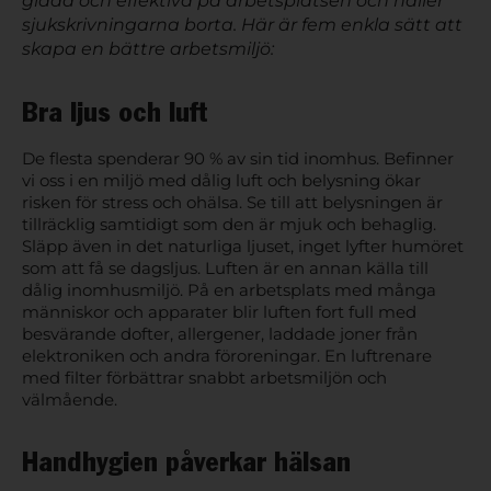
glada och effektiva på arbetsplatsen och håller
sjukskrivningarna borta. Här är fem enkla sätt att
skapa en bättre arbetsmiljö:
Bra ljus och luft
De flesta spenderar 90 % av sin tid inomhus. Befinner
vi oss i en miljö med dålig luft och belysning ökar
risken för stress och ohälsa. Se till att belysningen är
tillräcklig samtidigt som den är mjuk och behaglig.
Släpp även in det naturliga ljuset, inget lyfter humöret
som att få se dagsljus. Luften är en annan källa till
dålig inomhusmiljö. På en arbetsplats med många
människor och apparater blir luften fort full med
besvärande dofter, allergener, laddade joner från
elektroniken och andra föroreningar. En luftrenare
med filter förbättrar snabbt arbetsmiljön och
välmående.
Handhygien påverkar hälsan