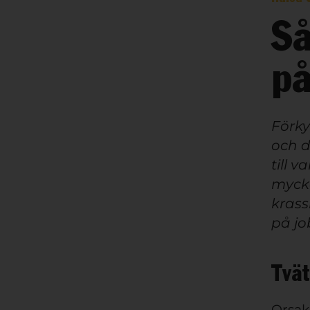
Så
på
Förky
och d
till 
mycke
krass
på jo
Tvä
Orsake