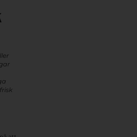
k
ller
ngar
gga
frisk
 på att