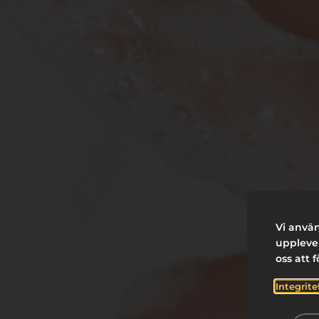
Vi använ
upplevel
oss att 
Integrite