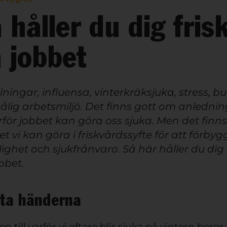
 håller du dig fris
 jobbet
lningar, influensa, vinterkräksjuka, stress, bu
ålig arbetsmiljö. Det finns gott om anledni
varför jobbet kan göra oss sjuka. Men det finns
t vi kan göra i friskvårdssyfte för att förby
lighet och sjukfrånvaro. Så här håller du dig 
bbet.
tta händerna
n till varför vi oftare blir sjuka på vintern beror