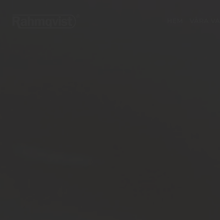
HEM
VÅRA V