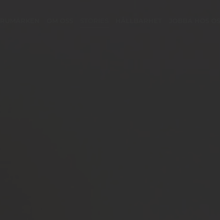
ARUMÄRKEN
OM OSS
STORIES
HÅLLBARHET
JOBBA HOS O